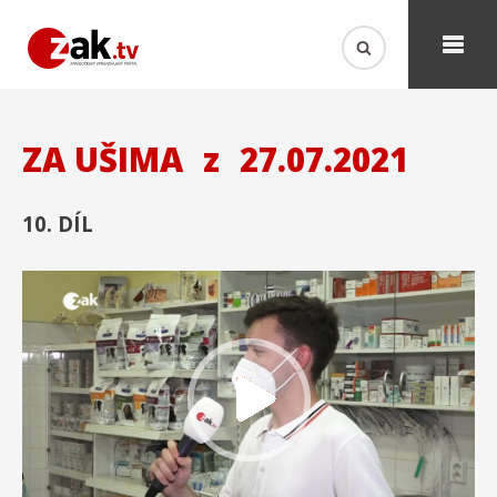
ZA UŠIMA
z
27.07.2021
10. DÍL