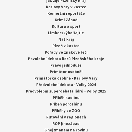
Jak žije Plzeňský kraj
Karlovy Vary v kostce
Komerční reportáže
Krimi Západ
Kultura a sport
Limberskýho šajtle
Náš kraj
Plzeň v kostce
Pořady ve znakové řeči
Povolební debata lídrů Plzeňského kraje
Právo jednoduše
Primátor osobně!
Primátorka osobně - Karlovy Vary
Předvolební debata - Volby 2024
Předvolební superdebata lídrů - Volby 2025
Příběh kaolinu
Příběh porcelánu
Příběhy ze ZOO
Putování v regionech
ROP Jihozápad
S hejtmanem na rovinu