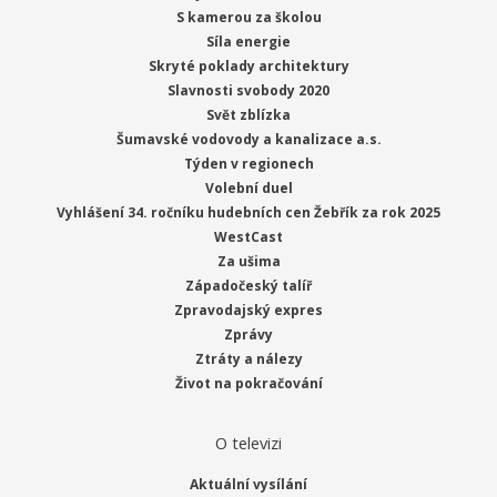
S kamerou za školou
Síla energie
Skryté poklady architektury
Slavnosti svobody 2020
Svět zblízka
Šumavské vodovody a kanalizace a.s.
Týden v regionech
Volební duel
Vyhlášení 34. ročníku hudebních cen Žebřík za rok 2025
WestCast
Za ušima
Západočeský talíř
Zpravodajský expres
Zprávy
Ztráty a nálezy
Život na pokračování
O televizi
Aktuální vysílání