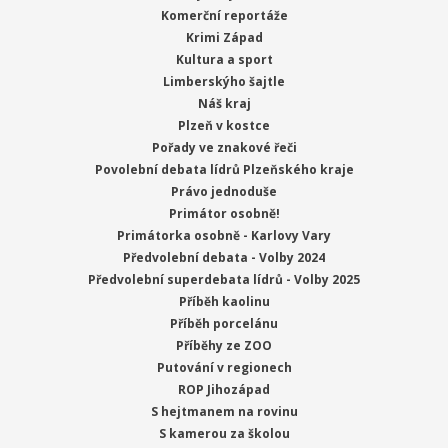
Komerční reportáže
Krimi Západ
Kultura a sport
Limberskýho šajtle
Náš kraj
Plzeň v kostce
Pořady ve znakové řeči
Povolební debata lídrů Plzeňského kraje
Právo jednoduše
Primátor osobně!
Primátorka osobně - Karlovy Vary
Předvolební debata - Volby 2024
Předvolební superdebata lídrů - Volby 2025
Příběh kaolinu
Příběh porcelánu
Příběhy ze ZOO
Putování v regionech
ROP Jihozápad
S hejtmanem na rovinu
S kamerou za školou