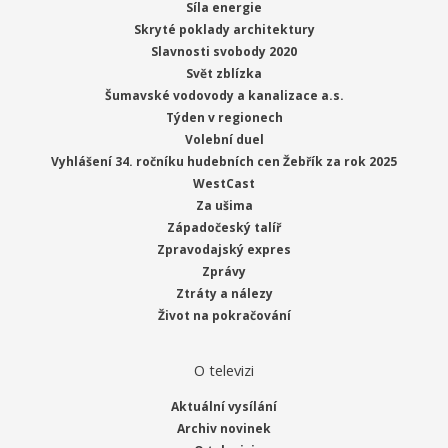
Síla energie
Skryté poklady architektury
Slavnosti svobody 2020
Svět zblízka
Šumavské vodovody a kanalizace a.s.
Týden v regionech
Volební duel
Vyhlášení 34. ročníku hudebních cen Žebřík za rok 2025
WestCast
Za ušima
Západočeský talíř
Zpravodajský expres
Zprávy
Ztráty a nálezy
Život na pokračování
O televizi
Aktuální vysílání
Archiv novinek