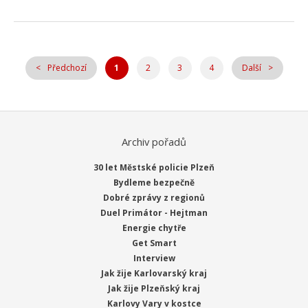
Předchozí
1
2
3
4
Další
Archiv pořadů
30 let Městské policie Plzeň
Bydleme bezpečně
Dobré zprávy z regionů
Duel Primátor - Hejtman
Energie chytře
Get Smart
Interview
Jak žije Karlovarský kraj
Jak žije Plzeňský kraj
Karlovy Vary v kostce