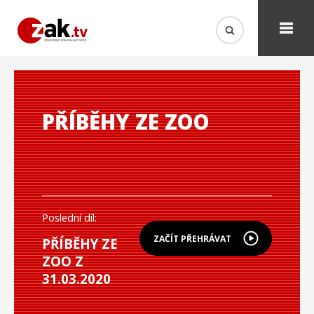
PŘÍBĚHY ZE ZOO
Poslední díl:
ZAČÍT PŘEHRÁVAT
PŘÍBĚHY ZE
ZOO Z
31.03.2020