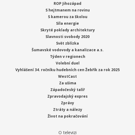
ROP Jihozápad
S hejtmanem na rovinu
S kamerou za školou
Síla energie
Skryté poklady architektury
Slavnosti svobody 2020
Svět zblízka
Šumavské vodovody a kanalizace a.s.
Týden v regionech
Volební duel
Vyhlášení 34. ročníku hudebních cen Žebřík za rok 2025
WestCast
Za ušima
Západočeský talíř
Zpravodajský expres
Zprávy
Ztráty a nálezy
Život na pokračování
O televizi