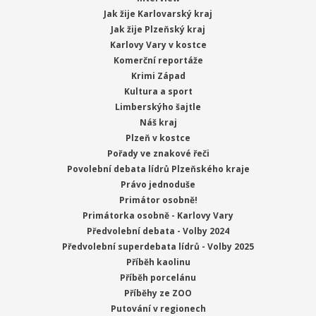
Jak žije Karlovarský kraj
Jak žije Plzeňský kraj
Karlovy Vary v kostce
Komerční reportáže
Krimi Západ
Kultura a sport
Limberskýho šajtle
Náš kraj
Plzeň v kostce
Pořady ve znakové řeči
Povolební debata lídrů Plzeňského kraje
Právo jednoduše
Primátor osobně!
Primátorka osobně - Karlovy Vary
Předvolební debata - Volby 2024
Předvolební superdebata lídrů - Volby 2025
Příběh kaolinu
Příběh porcelánu
Příběhy ze ZOO
Putování v regionech