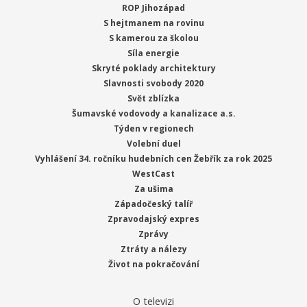
ROP Jihozápad
S hejtmanem na rovinu
S kamerou za školou
Síla energie
Skryté poklady architektury
Slavnosti svobody 2020
Svět zblízka
Šumavské vodovody a kanalizace a.s.
Týden v regionech
Volební duel
Vyhlášení 34. ročníku hudebních cen Žebřík za rok 2025
WestCast
Za ušima
Západočeský talíř
Zpravodajský expres
Zprávy
Ztráty a nálezy
Život na pokračování
O televizi