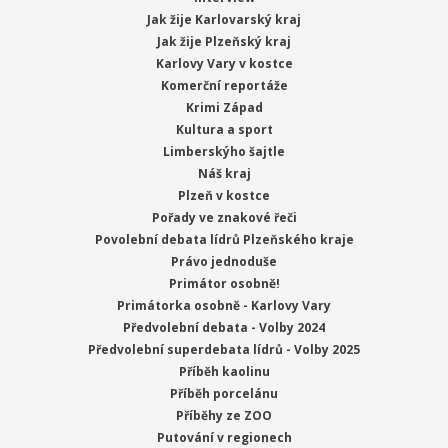
Jak žije Karlovarský kraj
Jak žije Plzeňský kraj
Karlovy Vary v kostce
Komerční reportáže
Krimi Západ
Kultura a sport
Limberskýho šajtle
Náš kraj
Plzeň v kostce
Pořady ve znakové řeči
Povolební debata lídrů Plzeňského kraje
Právo jednoduše
Primátor osobně!
Primátorka osobně - Karlovy Vary
Předvolební debata - Volby 2024
Předvolební superdebata lídrů - Volby 2025
Příběh kaolinu
Příběh porcelánu
Příběhy ze ZOO
Putování v regionech