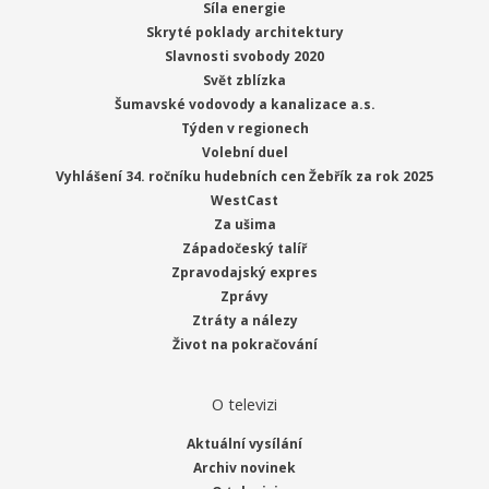
Síla energie
Skryté poklady architektury
Slavnosti svobody 2020
Svět zblízka
Šumavské vodovody a kanalizace a.s.
Týden v regionech
Volební duel
Vyhlášení 34. ročníku hudebních cen Žebřík za rok 2025
WestCast
Za ušima
Západočeský talíř
Zpravodajský expres
Zprávy
Ztráty a nálezy
Život na pokračování
O televizi
Aktuální vysílání
Archiv novinek