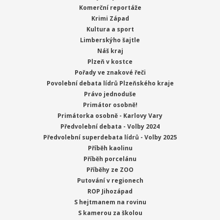
Komerční reportáže
Krimi Západ
Kultura a sport
Limberskýho šajtle
Náš kraj
Plzeň v kostce
Pořady ve znakové řeči
Povolební debata lídrů Plzeňského kraje
Právo jednoduše
Primátor osobně!
Primátorka osobně - Karlovy Vary
Předvolební debata - Volby 2024
Předvolební superdebata lídrů - Volby 2025
Příběh kaolinu
Příběh porcelánu
Příběhy ze ZOO
Putování v regionech
ROP Jihozápad
S hejtmanem na rovinu
S kamerou za školou