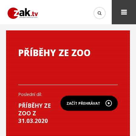
PŘÍBĚHY ZE ZOO
Poslední díl:
ZAČÍT PŘEHRÁVAT
PŘÍBĚHY ZE
ZOO Z
31.03.2020