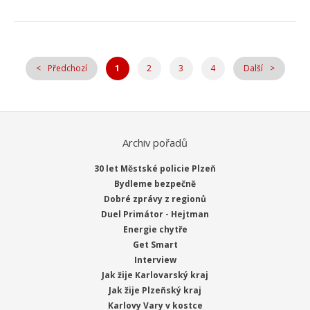
Předchozí
1
2
3
4
Další
Archiv pořadů
30 let Městské policie Plzeň
Bydleme bezpečně
Dobré zprávy z regionů
Duel Primátor - Hejtman
Energie chytře
Get Smart
Interview
Jak žije Karlovarský kraj
Jak žije Plzeňský kraj
Karlovy Vary v kostce