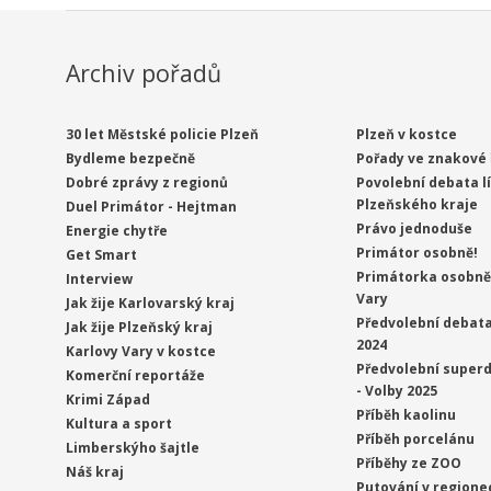
Archiv pořadů
30 let Městské policie Plzeň
Plzeň v kostce
Bydleme bezpečně
Pořady ve znakové 
Dobré zprávy z regionů
Povolební debata l
Plzeňského kraje
Duel Primátor - Hejtman
Právo jednoduše
Energie chytře
Primátor osobně!
Get Smart
Primátorka osobně 
Interview
Vary
Jak žije Karlovarský kraj
Předvolební debata
Jak žije Plzeňský kraj
2024
Karlovy Vary v kostce
Předvolební superd
Komerční reportáže
- Volby 2025
Krimi Západ
Příběh kaolinu
Kultura a sport
Příběh porcelánu
Limberskýho šajtle
Příběhy ze ZOO
Náš kraj
Putování v regione