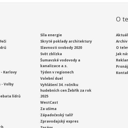
O te
Síla energie
Aktuál
řeči
Skryté poklady architektury
Archiv
ídrů
Slavnosti svobody 2020
O tele
Svět zblízka
Jak ná
Šumavské vodovody a
Rekla
kanalizace a.s.
Proná
- Karlovy
Týden v regionech
Konta
Volební duel
 - Volby
Vyhlášení 34. ročníku
hudebních cen Žebřík za rok
ebata lídrů
2025
WestCast
Za ušima
Západočeský talíř
Zpravodajský expres
ch
Zprávy