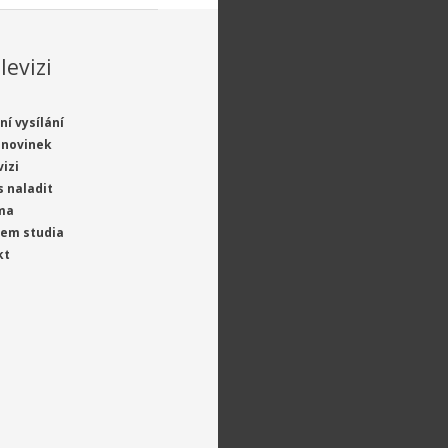
levizi
ní vysílání
 novinek
vizi
s naladit
ma
jem studia
kt