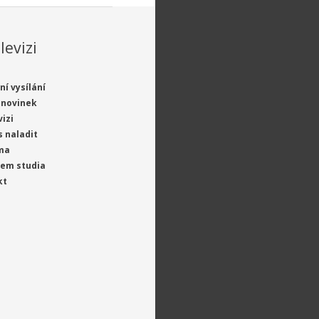
levizi
ní vysílání
 novinek
vizi
s naladit
ma
jem studia
kt