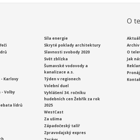
O te
Síla energie
Aktuál
řeči
Skryté poklady architektury
Archiv
ídrů
Slavnosti svobody 2020
O tele
Svět zblízka
Jak ná
Šumavské vodovody a
Rekla
kanalizace a.s.
Proná
- Karlovy
Týden v regionech
Konta
Volební duel
 - Volby
Vyhlášení 34. ročníku
hudebních cen Žebřík za rok
ebata lídrů
2025
WestCast
Za ušima
Západočeský talíř
Zpravodajský expres
ch
Zprávy