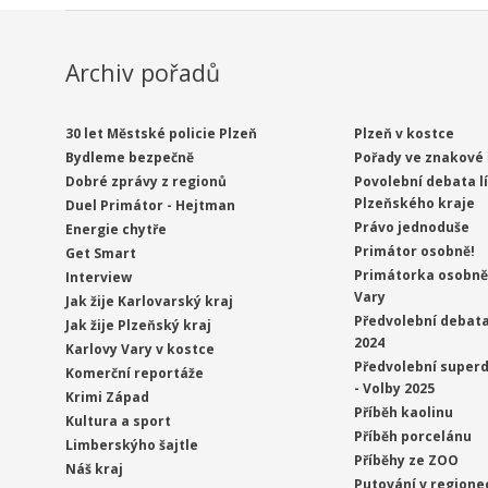
Archiv pořadů
30 let Městské policie Plzeň
Plzeň v kostce
Bydleme bezpečně
Pořady ve znakové 
Dobré zprávy z regionů
Povolební debata l
Plzeňského kraje
Duel Primátor - Hejtman
Právo jednoduše
Energie chytře
Primátor osobně!
Get Smart
Primátorka osobně 
Interview
Vary
Jak žije Karlovarský kraj
Předvolební debata
Jak žije Plzeňský kraj
2024
Karlovy Vary v kostce
Předvolební superd
Komerční reportáže
- Volby 2025
Krimi Západ
Příběh kaolinu
Kultura a sport
Příběh porcelánu
Limberskýho šajtle
Příběhy ze ZOO
Náš kraj
Putování v regione