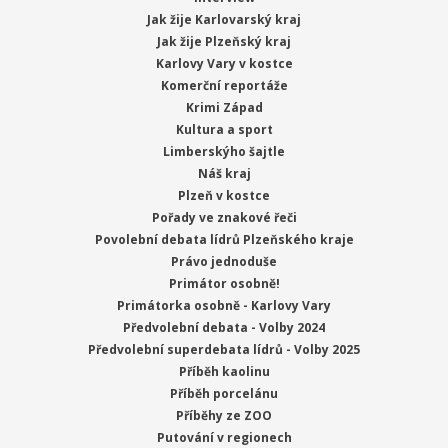
Jak žije Karlovarský kraj
Jak žije Plzeňský kraj
Karlovy Vary v kostce
Komerční reportáže
Krimi Západ
Kultura a sport
Limberskýho šajtle
Náš kraj
Plzeň v kostce
Pořady ve znakové řeči
Povolební debata lídrů Plzeňského kraje
Právo jednoduše
Primátor osobně!
Primátorka osobně - Karlovy Vary
Předvolební debata - Volby 2024
Předvolební superdebata lídrů - Volby 2025
Příběh kaolinu
Příběh porcelánu
Příběhy ze ZOO
Putování v regionech