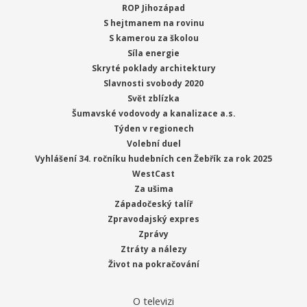
ROP Jihozápad
S hejtmanem na rovinu
S kamerou za školou
Síla energie
Skryté poklady architektury
Slavnosti svobody 2020
Svět zblízka
Šumavské vodovody a kanalizace a.s.
Týden v regionech
Volební duel
Vyhlášení 34. ročníku hudebních cen Žebřík za rok 2025
WestCast
Za ušima
Západočeský talíř
Zpravodajský expres
Zprávy
Ztráty a nálezy
Život na pokračování
O televizi