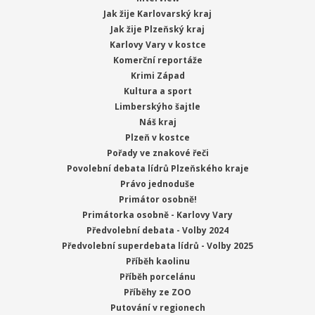
Jak žije Karlovarský kraj
Jak žije Plzeňský kraj
Karlovy Vary v kostce
Komerční reportáže
Krimi Západ
Kultura a sport
Limberskýho šajtle
Náš kraj
Plzeň v kostce
Pořady ve znakové řeči
Povolební debata lídrů Plzeňského kraje
Právo jednoduše
Primátor osobně!
Primátorka osobně - Karlovy Vary
Předvolební debata - Volby 2024
Předvolební superdebata lídrů - Volby 2025
Příběh kaolinu
Příběh porcelánu
Příběhy ze ZOO
Putování v regionech