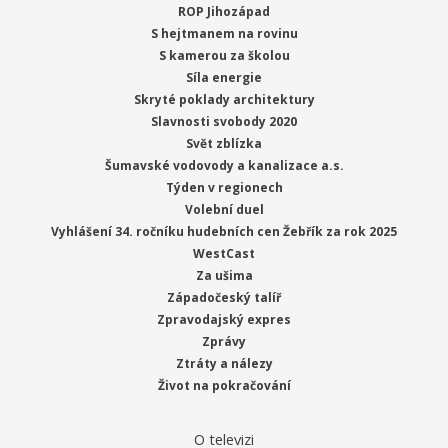
ROP Jihozápad
S hejtmanem na rovinu
S kamerou za školou
Síla energie
Skryté poklady architektury
Slavnosti svobody 2020
Svět zblízka
Šumavské vodovody a kanalizace a.s.
Týden v regionech
Volební duel
Vyhlášení 34. ročníku hudebních cen Žebřík za rok 2025
WestCast
Za ušima
Západočeský talíř
Zpravodajský expres
Zprávy
Ztráty a nálezy
Život na pokračování
O televizi