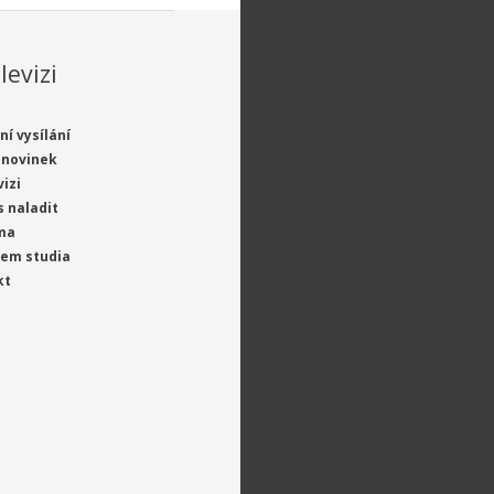
levizi
ní vysílání
 novinek
vizi
s naladit
ma
jem studia
kt