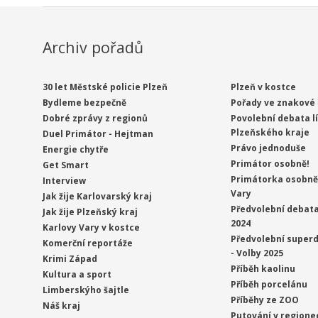
Archiv pořadů
30 let Městské policie Plzeň
Plzeň v kostce
Bydleme bezpečně
Pořady ve znakové 
Dobré zprávy z regionů
Povolební debata l
Plzeňského kraje
Duel Primátor - Hejtman
Právo jednoduše
Energie chytře
Primátor osobně!
Get Smart
Primátorka osobně 
Interview
Vary
Jak žije Karlovarský kraj
Předvolební debata
Jak žije Plzeňský kraj
2024
Karlovy Vary v kostce
Předvolební superd
Komerční reportáže
- Volby 2025
Krimi Západ
Příběh kaolinu
Kultura a sport
Příběh porcelánu
Limberskýho šajtle
Příběhy ze ZOO
Náš kraj
Putování v regione