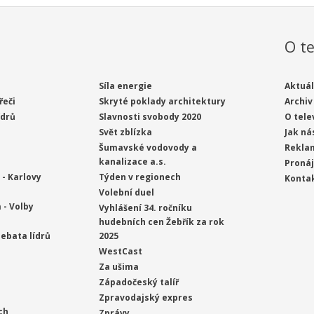
O te
Síla energie
Aktuál
řeči
Skryté poklady architektury
Archiv
ídrů
Slavnosti svobody 2020
O tele
Svět zblízka
Jak ná
Šumavské vodovody a
Rekla
kanalizace a.s.
Proná
- Karlovy
Týden v regionech
Konta
Volební duel
 - Volby
Vyhlášení 34. ročníku
hudebních cen Žebřík za rok
ebata lídrů
2025
WestCast
Za ušima
Západočeský talíř
Zpravodajský expres
ch
Zprávy