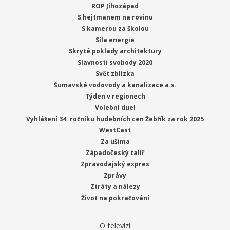
ROP Jihozápad
S hejtmanem na rovinu
S kamerou za školou
Síla energie
Skryté poklady architektury
Slavnosti svobody 2020
Svět zblízka
Šumavské vodovody a kanalizace a.s.
Týden v regionech
Volební duel
Vyhlášení 34. ročníku hudebních cen Žebřík za rok 2025
WestCast
Za ušima
Západočeský talíř
Zpravodajský expres
Zprávy
Ztráty a nálezy
Život na pokračování
O televizi