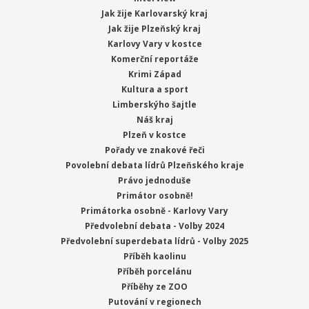
Jak žije Karlovarský kraj
Jak žije Plzeňský kraj
Karlovy Vary v kostce
Komerční reportáže
Krimi Západ
Kultura a sport
Limberskýho šajtle
Náš kraj
Plzeň v kostce
Pořady ve znakové řeči
Povolební debata lídrů Plzeňského kraje
Právo jednoduše
Primátor osobně!
Primátorka osobně - Karlovy Vary
Předvolební debata - Volby 2024
Předvolební superdebata lídrů - Volby 2025
Příběh kaolinu
Příběh porcelánu
Příběhy ze ZOO
Putování v regionech