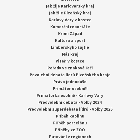
Jak žije Karlovarský kraj
Jak žije Plzeňský kraj
Karlovy Vary v kostce
Komerční reportáže
Krimi Západ
Kultura a sport
Limberskýho šajtle
Náš kraj
Plzeň v kostce
Pořady ve znakové řeči
Povolební debata lídrů Plzeňského kraje
Právo jednoduše
Primátor osobně!
Primátorka osobně - Karlovy Vary
Předvolební debata - Volby 2024
Předvolební superdebata lídrů - Volby 2025
Příběh kaolinu
Příběh porcelánu
Příběhy ze ZOO
Putování v regionech