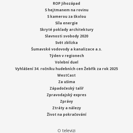
ROP Jihozápad
S hejtmanem na rovinu
S kamerou za školou
Síla energie
Skryté poklady architektury
Slavnosti svobody 2020
Svět zblízka
Šumavské vodovody a kanalizace a.s.
Týden v regionech
Volební duel
Vyhlášení 34. ročníku hudebních cen Žebřík za rok 2025
WestCast
Za ušima
Západočeský talíř
Zpravodajský expres
Zprávy
Ztráty a nálezy
Život na pokračování
O televizi