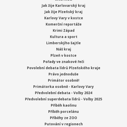
Jak žije Karlovarský kraj
Jak žije Plzeňský kraj
Karlovy Vary v kostce
Komerční reportáže
Krimi Západ
Kultura a sport
Limberskýho šajtle
Náš kraj
Plzeň v kostce
Pořady ve znakové řeči
Povolební debata lídrů Plzeňského kraje
Právo jednoduše
Primátor osobně!
Primátorka osobně - Karlovy Vary
Předvolební debata - Volby 2024
Předvolební superdebata lídrů - Volby 2025
Příběh kaolinu
Příběh porcelánu
Příběhy ze ZOO
Putování v regionech