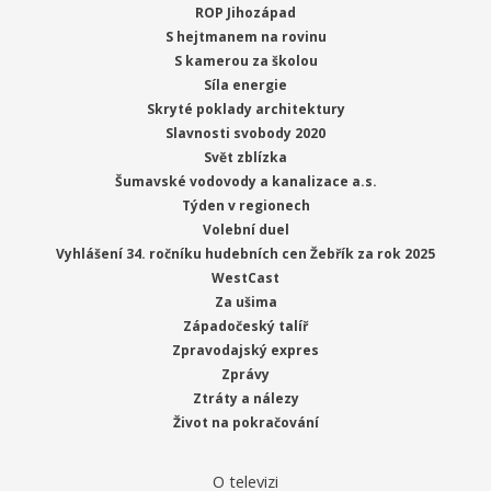
ROP Jihozápad
S hejtmanem na rovinu
S kamerou za školou
Síla energie
Skryté poklady architektury
Slavnosti svobody 2020
Svět zblízka
Šumavské vodovody a kanalizace a.s.
Týden v regionech
Volební duel
Vyhlášení 34. ročníku hudebních cen Žebřík za rok 2025
WestCast
Za ušima
Západočeský talíř
Zpravodajský expres
Zprávy
Ztráty a nálezy
Život na pokračování
O televizi