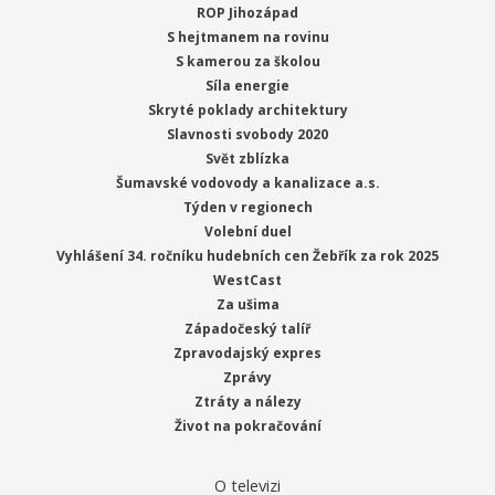
ROP Jihozápad
S hejtmanem na rovinu
S kamerou za školou
Síla energie
Skryté poklady architektury
Slavnosti svobody 2020
Svět zblízka
Šumavské vodovody a kanalizace a.s.
Týden v regionech
Volební duel
Vyhlášení 34. ročníku hudebních cen Žebřík za rok 2025
WestCast
Za ušima
Západočeský talíř
Zpravodajský expres
Zprávy
Ztráty a nálezy
Život na pokračování
O televizi