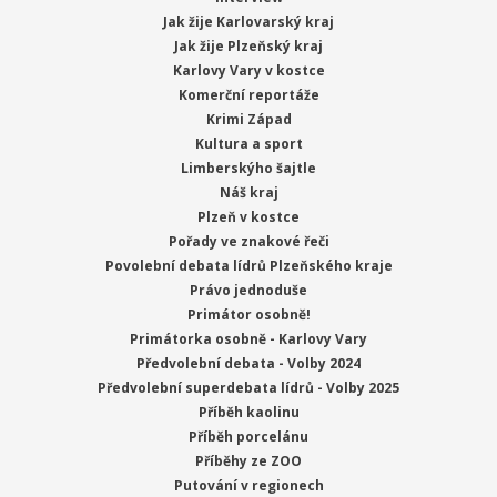
Jak žije Karlovarský kraj
Jak žije Plzeňský kraj
Karlovy Vary v kostce
Komerční reportáže
Krimi Západ
Kultura a sport
Limberskýho šajtle
Náš kraj
Plzeň v kostce
Pořady ve znakové řeči
Povolební debata lídrů Plzeňského kraje
Právo jednoduše
Primátor osobně!
Primátorka osobně - Karlovy Vary
Předvolební debata - Volby 2024
Předvolební superdebata lídrů - Volby 2025
Příběh kaolinu
Příběh porcelánu
Příběhy ze ZOO
Putování v regionech