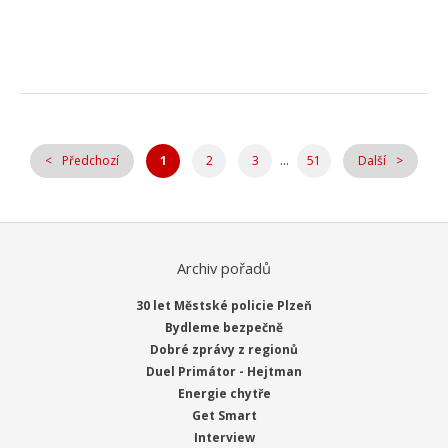
...
Předchozí
1
2
3
51
Další
Archiv pořadů
30 let Městské policie Plzeň
Bydleme bezpečně
Dobré zprávy z regionů
Duel Primátor - Hejtman
Energie chytře
Get Smart
Interview