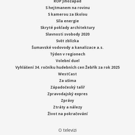
ROP Jihozápad
S hejtmanem na rovinu
S kamerou za školou
Síla energie
Skryté poklady architektury
Slavnosti svobody 2020
Svět zblízka
Šumavské vodovody a kanalizace a.s.
Týden v regionech
Volební duel
Vyhlášení 34. ročníku hudebních cen Žebřík za rok 2025
WestCast
Za ušima
Západočeský talíř
Zpravodajský expres
Zprávy
Ztráty a nálezy
Život na pokračování
O televizi