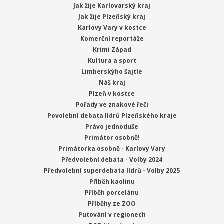
Jak žije Karlovarský kraj
Jak žije Plzeňský kraj
Karlovy Vary v kostce
Komerční reportáže
Krimi Západ
Kultura a sport
Limberskýho šajtle
Náš kraj
Plzeň v kostce
Pořady ve znakové řeči
Povolební debata lídrů Plzeňského kraje
Právo jednoduše
Primátor osobně!
Primátorka osobně - Karlovy Vary
Předvolební debata - Volby 2024
Předvolební superdebata lídrů - Volby 2025
Příběh kaolinu
Příběh porcelánu
Příběhy ze ZOO
Putování v regionech