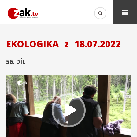
EKOLOGIKA
z
18.07.2022
56. DÍL