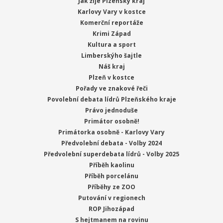
Jak žije Plzeňský kraj
Karlovy Vary v kostce
Komerční reportáže
Krimi Západ
Kultura a sport
Limberskýho šajtle
Náš kraj
Plzeň v kostce
Pořady ve znakové řeči
Povolební debata lídrů Plzeňského kraje
Právo jednoduše
Primátor osobně!
Primátorka osobně - Karlovy Vary
Předvolební debata - Volby 2024
Předvolební superdebata lídrů - Volby 2025
Příběh kaolinu
Příběh porcelánu
Příběhy ze ZOO
Putování v regionech
ROP Jihozápad
S hejtmanem na rovinu