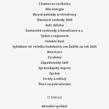
S kamerou za školou
Síla energie
Skryté poklady architektury
Slavnosti svobody 2020
Svět zblízka
Šumavské vodovody a kanalizace a.s.
Týden v regionech
Volební duel
Vyhlášení 34. ročníku hudebních cen Žebřík za rok 2025
WestCast
Za ušima
Západočeský talíř
Zpravodajský expres
Zprávy
Ztráty a nálezy
Život na pokračování
O televizi
Aktuální vysílání