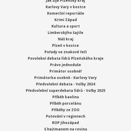
Jak žije Plzeňský kraj
Karlovy Vary v kostce
Komerční reportáže
Krimi Západ
Kultura a sport
Limberskýho šajtle
Náš kraj
Plzeň v kostce
Pořady ve znakové řeči
Povolební debata lídrů Plzeňského kraje
Právo jednoduše
Primátor osobně!
Primátorka osobně - Karlovy Vary
Předvolební debata - Volby 2024
Předvolební superdebata lídrů - Volby 2025
Příběh kaolinu
Příběh porcelánu
Příběhy ze ZOO
Putování v regionech
ROP Jihozápad
S hejtmanem na rovinu