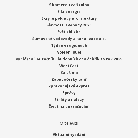
S kamerou za školou
Síla energie
Skryté poklady architektury
Slavnosti svobody 2020
Svět zblízka
Šumavské vodovody a kanalizace a.s.
Týden v regionech
Volební duel
Vyhlášení 34. ročníku hudebních cen Žebřík za rok 2025
WestCast
Za ušima
Západočeský talíř
Zpravodajský expres
Zprávy
Ztráty a nálezy
Život na pokračování
O televizi
Aktuální vysílání