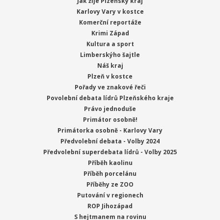
Jak žije Plzeňský kraj
Karlovy Vary v kostce
Komerční reportáže
Krimi Západ
Kultura a sport
Limberskýho šajtle
Náš kraj
Plzeň v kostce
Pořady ve znakové řeči
Povolební debata lídrů Plzeňského kraje
Právo jednoduše
Primátor osobně!
Primátorka osobně - Karlovy Vary
Předvolební debata - Volby 2024
Předvolební superdebata lídrů - Volby 2025
Příběh kaolinu
Příběh porcelánu
Příběhy ze ZOO
Putování v regionech
ROP Jihozápad
S hejtmanem na rovinu