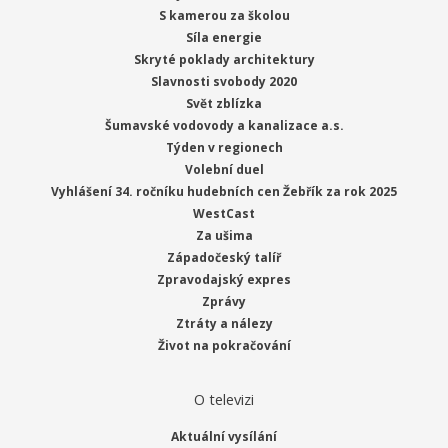
S kamerou za školou
Síla energie
Skryté poklady architektury
Slavnosti svobody 2020
Svět zblízka
Šumavské vodovody a kanalizace a.s.
Týden v regionech
Volební duel
Vyhlášení 34. ročníku hudebních cen Žebřík za rok 2025
WestCast
Za ušima
Západočeský talíř
Zpravodajský expres
Zprávy
Ztráty a nálezy
Život na pokračování
O televizi
Aktuální vysílání