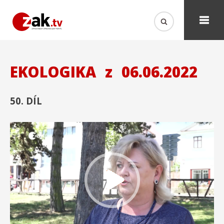
EKOLOGIKA
z
06.06.2022
50. DÍL