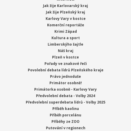
Jak žije Karlovarský kraj
Jak žije Plzeňský kraj
Karlovy Vary v kostce
Komerční reportáže
Krimi Západ
Kultura a sport
Limberskýho šajtle
Náš kraj
Plzeň v kostce
Pořady ve znakové řeči
Povolební debata lídrů Plzeňského kraje
Právo jednoduše
Primátor osobně!
Primátorka osobně - Karlovy Vary
Předvolební debata - Volby 2024
Předvolební superdebata lídrů - Volby 2025
Příběh kaolinu
Příběh porcelánu
Příběhy ze ZOO
Putování v regionech