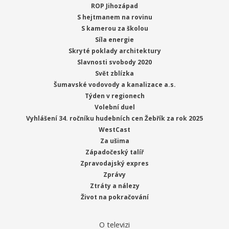
ROP Jihozápad
S hejtmanem na rovinu
S kamerou za školou
Síla energie
Skryté poklady architektury
Slavnosti svobody 2020
Svět zblízka
Šumavské vodovody a kanalizace a.s.
Týden v regionech
Volební duel
Vyhlášení 34. ročníku hudebních cen Žebřík za rok 2025
WestCast
Za ušima
Západočeský talíř
Zpravodajský expres
Zprávy
Ztráty a nálezy
Život na pokračování
O televizi