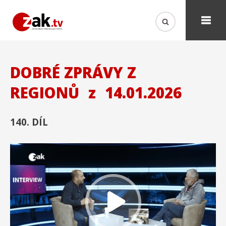
DOBRÉ ZPRÁVY Z
REGIONŮ
z
14.01.2026
140. DÍL