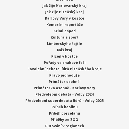
Jak žije Karlovarský kraj
Jak žije Plzeňský kraj
Karlovy Vary v kostce
Komerční reportáže
Krimi Západ
Kultura a sport
Limberskýho šajtle
Náš kraj
Plzeň v kostce
Pořady ve znakové řeči
Povolební debata lídrů Plzeňského kraje
Právo jednoduše
Primátor osobně!
Primátorka osobně - Karlovy Vary
Předvolební debata - Volby 2024
Předvolební superdebata lídrů - Volby 2025
Příběh kaolinu
Příběh porcelánu
Příběhy ze ZOO
Putování v regionech