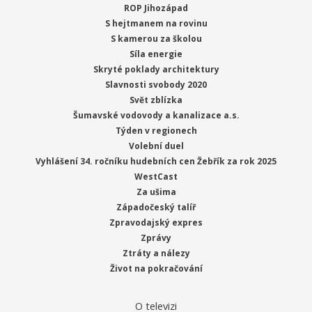
ROP Jihozápad
S hejtmanem na rovinu
S kamerou za školou
Síla energie
Skryté poklady architektury
Slavnosti svobody 2020
Svět zblízka
Šumavské vodovody a kanalizace a.s.
Týden v regionech
Volební duel
Vyhlášení 34. ročníku hudebních cen Žebřík za rok 2025
WestCast
Za ušima
Západočeský talíř
Zpravodajský expres
Zprávy
Ztráty a nálezy
Život na pokračování
O televizi