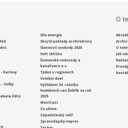
O te
Síla energie
Aktuál
řeči
Skryté poklady architektury
Archiv
ídrů
Slavnosti svobody 2020
O tele
Svět zblízka
Jak ná
Šumavské vodovody a
Rekla
kanalizace a.s.
Proná
- Karlovy
Týden v regionech
Konta
Volební duel
 - Volby
Vyhlášení 34. ročníku
hudebních cen Žebřík za rok
ebata lídrů
2025
WestCast
Za ušima
Západočeský talíř
Zpravodajský expres
ch
Zprávy