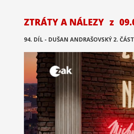
ZTRÁTY A NÁLEZY
z
09.
94. DÍL - DUŠAN ANDRAŠOVSKÝ 2. ČÁST