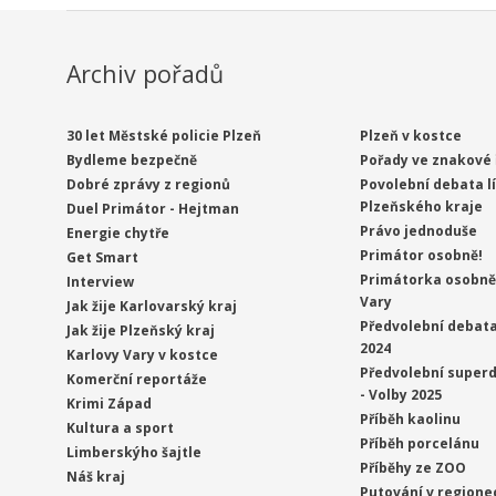
Archiv pořadů
30 let Městské policie Plzeň
Plzeň v kostce
Bydleme bezpečně
Pořady ve znakové 
Dobré zprávy z regionů
Povolební debata l
Plzeňského kraje
Duel Primátor - Hejtman
Právo jednoduše
Energie chytře
Primátor osobně!
Get Smart
Primátorka osobně 
Interview
Vary
Jak žije Karlovarský kraj
Předvolební debata
Jak žije Plzeňský kraj
2024
Karlovy Vary v kostce
Předvolební superd
Komerční reportáže
- Volby 2025
Krimi Západ
Příběh kaolinu
Kultura a sport
Příběh porcelánu
Limberskýho šajtle
Příběhy ze ZOO
Náš kraj
Putování v regione