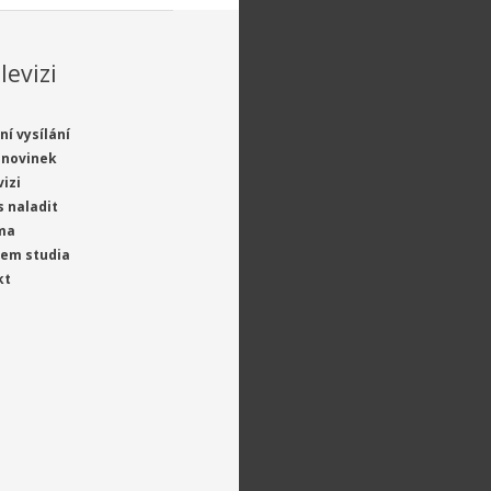
levizi
ní vysílání
 novinek
vizi
s naladit
ma
jem studia
kt