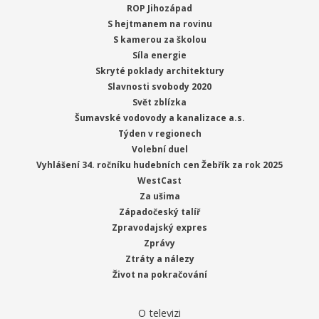
ROP Jihozápad
S hejtmanem na rovinu
S kamerou za školou
Síla energie
Skryté poklady architektury
Slavnosti svobody 2020
Svět zblízka
Šumavské vodovody a kanalizace a.s.
Týden v regionech
Volební duel
Vyhlášení 34. ročníku hudebních cen Žebřík za rok 2025
WestCast
Za ušima
Západočeský talíř
Zpravodajský expres
Zprávy
Ztráty a nálezy
Život na pokračování
O televizi