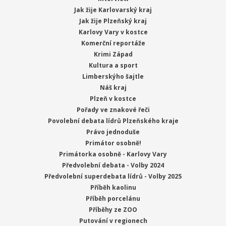
Jak žije Karlovarský kraj
Jak žije Plzeňský kraj
Karlovy Vary v kostce
Komerční reportáže
Krimi Západ
Kultura a sport
Limberskýho šajtle
Náš kraj
Plzeň v kostce
Pořady ve znakové řeči
Povolební debata lídrů Plzeňského kraje
Právo jednoduše
Primátor osobně!
Primátorka osobně - Karlovy Vary
Předvolební debata - Volby 2024
Předvolební superdebata lídrů - Volby 2025
Příběh kaolinu
Příběh porcelánu
Příběhy ze ZOO
Putování v regionech