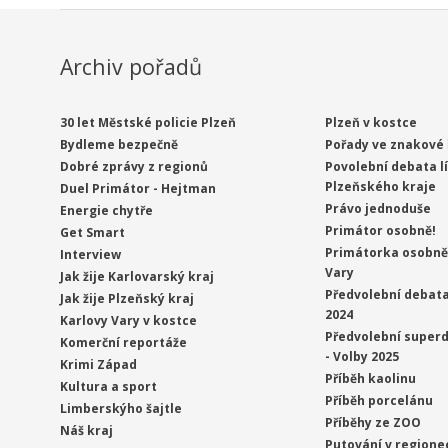
Archiv pořadů
30 let Městské policie Plzeň
Plzeň v kostce
Bydleme bezpečně
Pořady ve znakové 
Dobré zprávy z regionů
Povolební debata l
Plzeňského kraje
Duel Primátor - Hejtman
Právo jednoduše
Energie chytře
Primátor osobně!
Get Smart
Primátorka osobně 
Interview
Vary
Jak žije Karlovarský kraj
Předvolební debata
Jak žije Plzeňský kraj
2024
Karlovy Vary v kostce
Předvolební superd
Komerční reportáže
- Volby 2025
Krimi Západ
Příběh kaolinu
Kultura a sport
Příběh porcelánu
Limberskýho šajtle
Příběhy ze ZOO
Náš kraj
Putování v regione