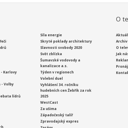
O te
Síla energie
Aktuál
řeči
Skryté poklady architektury
Archiv
ídrů
Slavnosti svobody 2020
O tele
Svět zblízka
Jak ná
Šumavské vodovody a
Rekla
kanalizace a.s.
Proná
- Karlovy
Týden v regionech
Konta
Volební duel
 - Volby
Vyhlášení 34. ročníku
hudebních cen Žebřík za rok
ebata lídrů
2025
WestCast
Za ušima
Západočeský talíř
Zpravodajský expres
ch
Zprávy