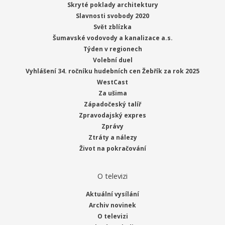
Skryté poklady architektury
Slavnosti svobody 2020
Svět zblízka
Šumavské vodovody a kanalizace a.s.
Týden v regionech
Volební duel
Vyhlášení 34. ročníku hudebních cen Žebřík za rok 2025
WestCast
Za ušima
Západočeský talíř
Zpravodajský expres
Zprávy
Ztráty a nálezy
Život na pokračování
O televizi
Aktuální vysílání
Archiv novinek
O televizi