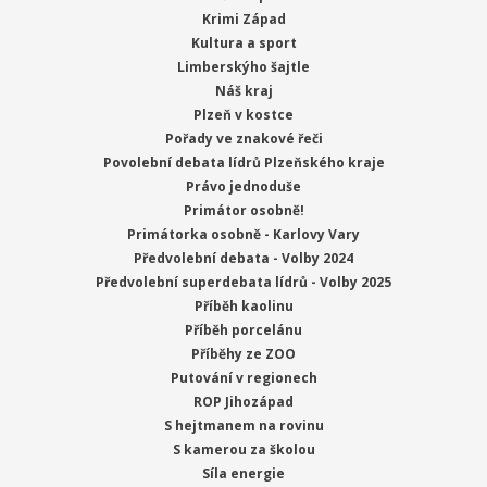
Krimi Západ
Kultura a sport
Limberskýho šajtle
Náš kraj
Plzeň v kostce
Pořady ve znakové řeči
Povolební debata lídrů Plzeňského kraje
Právo jednoduše
Primátor osobně!
Primátorka osobně - Karlovy Vary
Předvolební debata - Volby 2024
Předvolební superdebata lídrů - Volby 2025
Příběh kaolinu
Příběh porcelánu
Příběhy ze ZOO
Putování v regionech
ROP Jihozápad
S hejtmanem na rovinu
S kamerou za školou
Síla energie