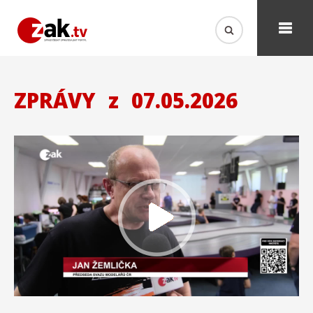
ZPRÁVY
z
07.05.2026