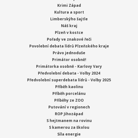
Krimi Západ
Kultura a sport
Limberskýho šajtle
Náš kraj
Plzeň v kostce
Pořady ve znakové řeči
Povolební debata lídrů Plzeňského kraje
Právo jednoduše
Primátor osobně!
Primátorka osobně - Karlovy Vary
Předvolební debata - Volby 2024
Předvolební superdebata lídrů - Volby 2025
Příběh kaolinu
Příběh porcelánu
Příběhy ze ZOO
Putování v regionech
ROP Jihozápad
S hejtmanem na rovinu
S kamerou za školou
Síla energie