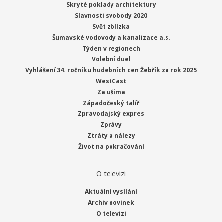
Skryté poklady architektury
Slavnosti svobody 2020
Svět zblízka
Šumavské vodovody a kanalizace a.s.
Týden v regionech
Volební duel
Vyhlášení 34. ročníku hudebních cen Žebřík za rok 2025
WestCast
Za ušima
Západočeský talíř
Zpravodajský expres
Zprávy
Ztráty a nálezy
Život na pokračování
O televizi
Aktuální vysílání
Archiv novinek
O televizi