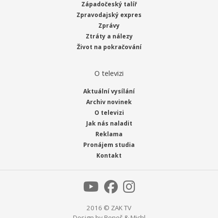
Západočeský talíř
Zpravodajský expres
Zprávy
Ztráty a nálezy
Život na pokračování
O televizi
Aktuální vysílání
Archiv novinek
O televizi
Jak nás naladit
Reklama
Pronájem studia
Kontakt
2016 © ZAK TV
Design by
Beneš & Michl