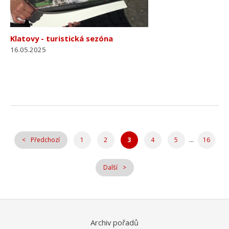
Klatovy - turistická sezóna
16.05.2025
...
Předchozí
1
2
3
4
5
16
Další
Archiv pořadů