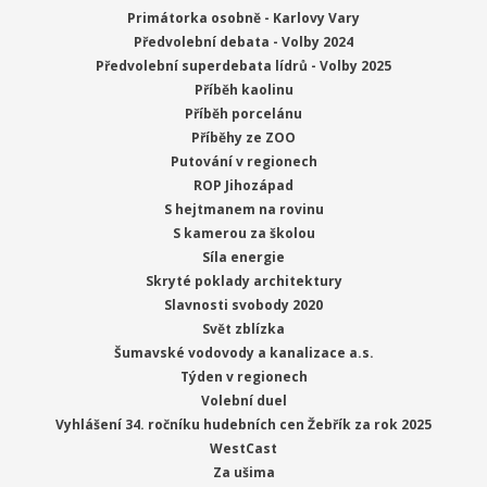
Primátorka osobně - Karlovy Vary
Předvolební debata - Volby 2024
Předvolební superdebata lídrů - Volby 2025
Příběh kaolinu
Příběh porcelánu
Příběhy ze ZOO
Putování v regionech
ROP Jihozápad
S hejtmanem na rovinu
S kamerou za školou
Síla energie
Skryté poklady architektury
Slavnosti svobody 2020
Svět zblízka
Šumavské vodovody a kanalizace a.s.
Týden v regionech
Volební duel
Vyhlášení 34. ročníku hudebních cen Žebřík za rok 2025
WestCast
Za ušima