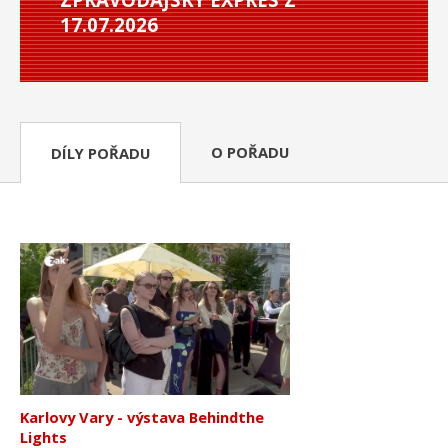
17.07.2026
O POŘADU
DÍLY POŘADU
Karlovy Vary - výstava Behindthe
Lights