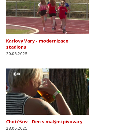
Karlovy Vary - modernizace
stadionu
30.06.2025
Chotěšov - Den s malými pivovary
28.06.2025