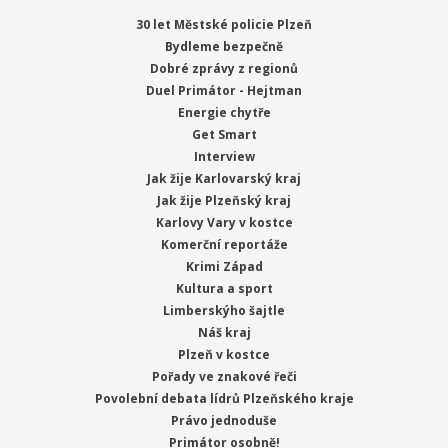
30 let Městské policie Plzeň
Bydleme bezpečně
Dobré zprávy z regionů
Duel Primátor - Hejtman
Energie chytře
Get Smart
Interview
Jak žije Karlovarský kraj
Jak žije Plzeňský kraj
Karlovy Vary v kostce
Komerční reportáže
Krimi Západ
Kultura a sport
Limberskýho šajtle
Náš kraj
Plzeň v kostce
Pořady ve znakové řeči
Povolební debata lídrů Plzeňského kraje
Právo jednoduše
Primátor osobně!