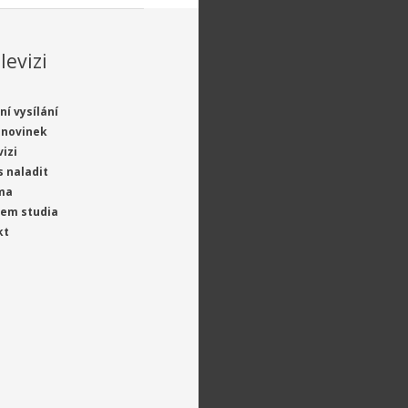
levizi
ní vysílání
 novinek
vizi
s naladit
ma
jem studia
kt