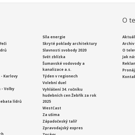
O te
Síla energie
Aktuál
řeči
Skryté poklady architektury
Archiv
ídrů
Slavnosti svobody 2020
O tele
Svět zblízka
Jak ná
Šumavské vodovody a
Rekla
kanalizace a.s.
Proná
- Karlovy
Týden v regionech
Konta
Volební duel
 - Volby
Vyhlášení 34. ročníku
hudebních cen Žebřík za rok
ebata lídrů
2025
WestCast
Za ušima
Západočeský talíř
Zpravodajský expres
ch
Zprávy