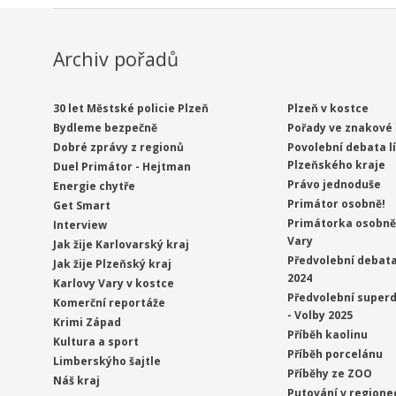
Archiv pořadů
30 let Městské policie Plzeň
Plzeň v kostce
Bydleme bezpečně
Pořady ve znakové 
Dobré zprávy z regionů
Povolební debata l
Plzeňského kraje
Duel Primátor - Hejtman
Právo jednoduše
Energie chytře
Primátor osobně!
Get Smart
Primátorka osobně 
Interview
Vary
Jak žije Karlovarský kraj
Předvolební debata
Jak žije Plzeňský kraj
2024
Karlovy Vary v kostce
Předvolební superd
Komerční reportáže
- Volby 2025
Krimi Západ
Příběh kaolinu
Kultura a sport
Příběh porcelánu
Limberskýho šajtle
Příběhy ze ZOO
Náš kraj
Putování v regione