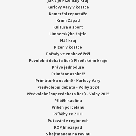
Jak žije Plzeňský kraj
Karlovy Vary v kostce
Komerční reportáže
Krimi Západ
Kultura a sport
Limberskýho šajtle
Náš kraj
Plzeň v kostce
Pořady ve znakové řeči
Povolební debata lídrů Plzeňského kraje
Právo jednoduše
Primátor osobně!
Primátorka osobně - Karlovy Vary
Předvolební debata - Volby 2024
Předvolební superdebata lídrů - Volby 2025
Příběh kaolinu
Příběh porcelánu
Příběhy ze ZOO
Putování v regionech
ROP Jihozápad
S hejtmanem na rovinu