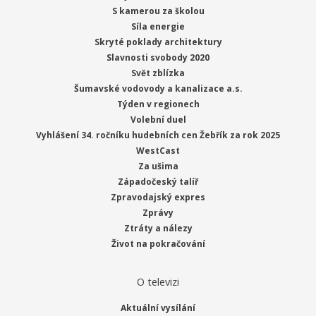
S kamerou za školou
Síla energie
Skryté poklady architektury
Slavnosti svobody 2020
Svět zblízka
Šumavské vodovody a kanalizace a.s.
Týden v regionech
Volební duel
Vyhlášení 34. ročníku hudebních cen Žebřík za rok 2025
WestCast
Za ušima
Západočeský talíř
Zpravodajský expres
Zprávy
Ztráty a nálezy
Život na pokračování
O televizi
Aktuální vysílání