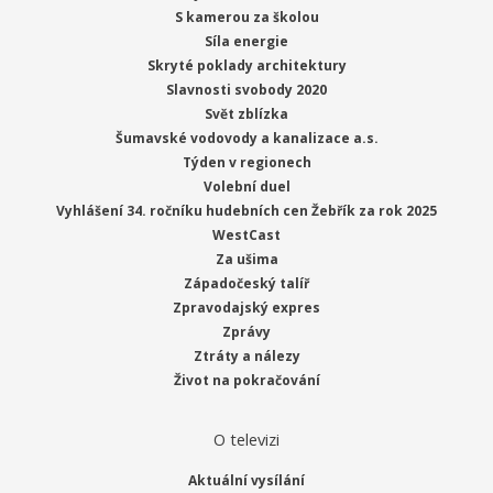
S kamerou za školou
Síla energie
Skryté poklady architektury
Slavnosti svobody 2020
Svět zblízka
Šumavské vodovody a kanalizace a.s.
Týden v regionech
Volební duel
Vyhlášení 34. ročníku hudebních cen Žebřík za rok 2025
WestCast
Za ušima
Západočeský talíř
Zpravodajský expres
Zprávy
Ztráty a nálezy
Život na pokračování
O televizi
Aktuální vysílání