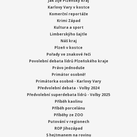
Jak žije Plzeňský kraj
Karlovy Vary v kostce
Komerční reportáže
Krimi Západ
Kultura a sport
Limberskýho šajtle
Náš kraj
Plzeň v kostce
Pořady ve znakové řeči
Povolební debata lídrů Plzeňského kraje
Právo jednoduše
Primátor osobně!
Primátorka osobně - Karlovy Vary
Předvolební debata - Volby 2024
Předvolební superdebata lídrů - Volby 2025
Příběh kaolinu
Příběh porcelánu
Příběhy ze ZOO
Putování v regionech
ROP Jihozápad
S hejtmanem na rovinu