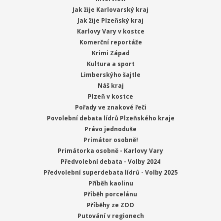
Jak žije Karlovarský kraj
Jak žije Plzeňský kraj
Karlovy Vary v kostce
Komerční reportáže
Krimi Západ
Kultura a sport
Limberskýho šajtle
Náš kraj
Plzeň v kostce
Pořady ve znakové řeči
Povolební debata lídrů Plzeňského kraje
Právo jednoduše
Primátor osobně!
Primátorka osobně - Karlovy Vary
Předvolební debata - Volby 2024
Předvolební superdebata lídrů - Volby 2025
Příběh kaolinu
Příběh porcelánu
Příběhy ze ZOO
Putování v regionech