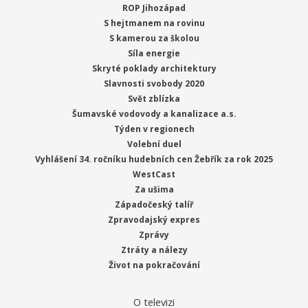
ROP Jihozápad
S hejtmanem na rovinu
S kamerou za školou
Síla energie
Skryté poklady architektury
Slavnosti svobody 2020
Svět zblízka
Šumavské vodovody a kanalizace a.s.
Týden v regionech
Volební duel
Vyhlášení 34. ročníku hudebních cen Žebřík za rok 2025
WestCast
Za ušima
Západočeský talíř
Zpravodajský expres
Zprávy
Ztráty a nálezy
Život na pokračování
O televizi