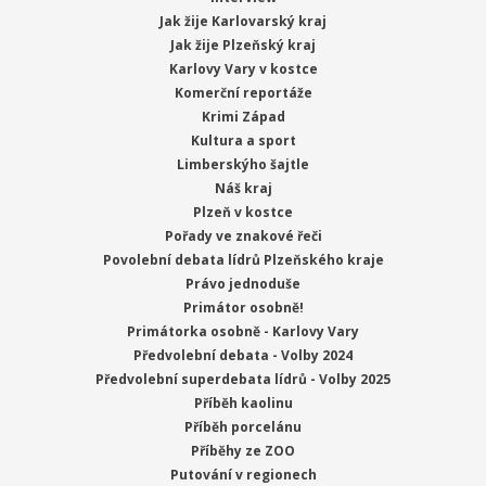
Jak žije Karlovarský kraj
Jak žije Plzeňský kraj
Karlovy Vary v kostce
Komerční reportáže
Krimi Západ
Kultura a sport
Limberskýho šajtle
Náš kraj
Plzeň v kostce
Pořady ve znakové řeči
Povolební debata lídrů Plzeňského kraje
Právo jednoduše
Primátor osobně!
Primátorka osobně - Karlovy Vary
Předvolební debata - Volby 2024
Předvolební superdebata lídrů - Volby 2025
Příběh kaolinu
Příběh porcelánu
Příběhy ze ZOO
Putování v regionech