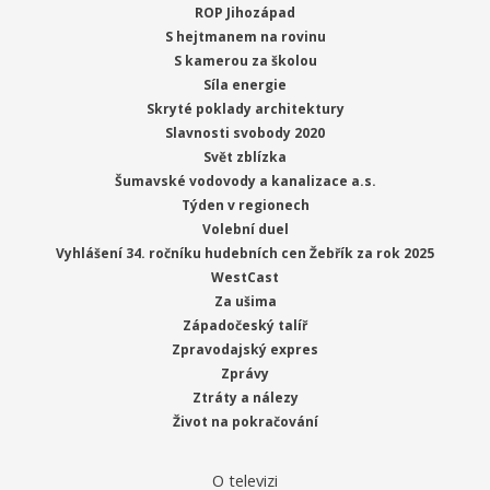
ROP Jihozápad
S hejtmanem na rovinu
S kamerou za školou
Síla energie
Skryté poklady architektury
Slavnosti svobody 2020
Svět zblízka
Šumavské vodovody a kanalizace a.s.
Týden v regionech
Volební duel
Vyhlášení 34. ročníku hudebních cen Žebřík za rok 2025
WestCast
Za ušima
Západočeský talíř
Zpravodajský expres
Zprávy
Ztráty a nálezy
Život na pokračování
O televizi