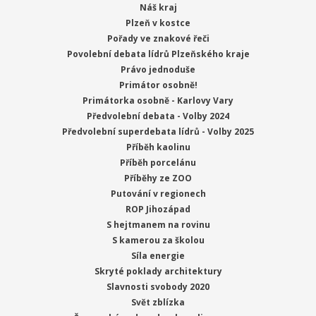
Náš kraj
Plzeň v kostce
Pořady ve znakové řeči
Povolební debata lídrů Plzeňského kraje
Právo jednoduše
Primátor osobně!
Primátorka osobně - Karlovy Vary
Předvolební debata - Volby 2024
Předvolební superdebata lídrů - Volby 2025
Příběh kaolinu
Příběh porcelánu
Příběhy ze ZOO
Putování v regionech
ROP Jihozápad
S hejtmanem na rovinu
S kamerou za školou
Síla energie
Skryté poklady architektury
Slavnosti svobody 2020
Svět zblízka