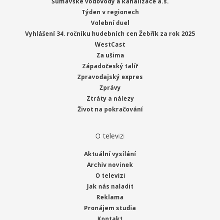
Šumavské vodovody a kanalizace a.s.
Týden v regionech
Volební duel
Vyhlášení 34. ročníku hudebních cen Žebřík za rok 2025
WestCast
Za ušima
Západočeský talíř
Zpravodajský expres
Zprávy
Ztráty a nálezy
Život na pokračování
O televizi
Aktuální vysílání
Archiv novinek
O televizi
Jak nás naladit
Reklama
Pronájem studia
Kontakt