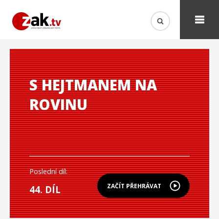
S HEJTMANEM NA
ROVINU
Poslední díl:
ZAČÍT PŘEHRÁVAT
44. DÍL