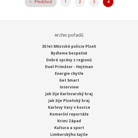
Předchozí
1
2
3
4
Archiv pořadů
30 let Městské policie Plzeň
Bydleme bezpečně
Dobré zprávy z regionů
Duel Primátor - Hejtman
Energie chytře
Get Smart
Interview
Jak žije Karlovarský kraj
Jak žije Plzeňský kraj
Karlovy Vary v kostce
Komerční reportáže
Krimi Západ
Kultura a sport
Limberskýho šajtle