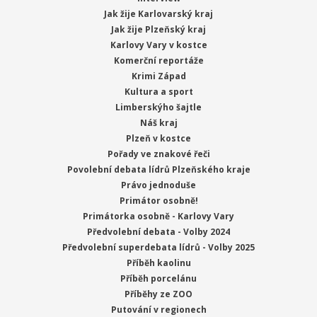
Jak žije Karlovarský kraj
Jak žije Plzeňský kraj
Karlovy Vary v kostce
Komerční reportáže
Krimi Západ
Kultura a sport
Limberskýho šajtle
Náš kraj
Plzeň v kostce
Pořady ve znakové řeči
Povolební debata lídrů Plzeňského kraje
Právo jednoduše
Primátor osobně!
Primátorka osobně - Karlovy Vary
Předvolební debata - Volby 2024
Předvolební superdebata lídrů - Volby 2025
Příběh kaolinu
Příběh porcelánu
Příběhy ze ZOO
Putování v regionech