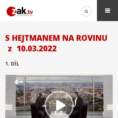
S HEJTMANEM NA ROVINU
z
10.03.2022
1. DÍL