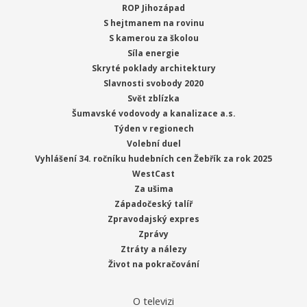
ROP Jihozápad
S hejtmanem na rovinu
S kamerou za školou
Síla energie
Skryté poklady architektury
Slavnosti svobody 2020
Svět zblízka
Šumavské vodovody a kanalizace a.s.
Týden v regionech
Volební duel
Vyhlášení 34. ročníku hudebních cen Žebřík za rok 2025
WestCast
Za ušima
Západočeský talíř
Zpravodajský expres
Zprávy
Ztráty a nálezy
Život na pokračování
O televizi