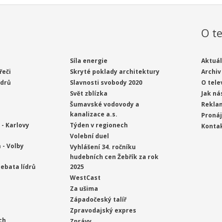
O te
Síla energie
Aktuál
řeči
Skryté poklady architektury
Archiv
ídrů
Slavnosti svobody 2020
O tele
Svět zblízka
Jak ná
Šumavské vodovody a
Rekla
kanalizace a.s.
Proná
- Karlovy
Týden v regionech
Konta
Volební duel
 - Volby
Vyhlášení 34. ročníku
hudebních cen Žebřík za rok
ebata lídrů
2025
WestCast
Za ušima
Západočeský talíř
Zpravodajský expres
ch
Zprávy