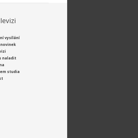
levizi
ní vysílání
 novinek
vizi
s naladit
ma
jem studia
kt