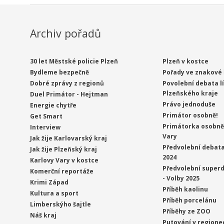
Archiv pořadů
30 let Městské policie Plzeň
Plzeň v kostce
Bydleme bezpečně
Pořady ve znakové 
Dobré zprávy z regionů
Povolební debata l
Plzeňského kraje
Duel Primátor - Hejtman
Právo jednoduše
Energie chytře
Primátor osobně!
Get Smart
Primátorka osobně 
Interview
Vary
Jak žije Karlovarský kraj
Předvolební debata
Jak žije Plzeňský kraj
2024
Karlovy Vary v kostce
Předvolební superd
Komerční reportáže
- Volby 2025
Krimi Západ
Příběh kaolinu
Kultura a sport
Příběh porcelánu
Limberskýho šajtle
Příběhy ze ZOO
Náš kraj
Putování v regione