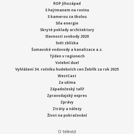
ROP Jihozápad
S hejtmanem na rovinu
S kamerou za školou
Síla energie
Skryté poklady architektury
Slavnosti svobody 2020
Svět zblízka
Šumavské vodovody a kanalizace a.s.
Týden v regionech
Volební duel
Vyhlášení 34. ročníku hudebních cen Žebřík za rok 2025
WestCast
Za ušima
Západočeský talíř
Zpravodajský expres
Zprávy
Ztráty a nálezy
Život na pokračování
O televizi