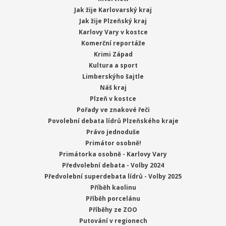
Jak žije Karlovarský kraj
Jak žije Plzeňský kraj
Karlovy Vary v kostce
Komerční reportáže
Krimi Západ
Kultura a sport
Limberskýho šajtle
Náš kraj
Plzeň v kostce
Pořady ve znakové řeči
Povolební debata lídrů Plzeňského kraje
Právo jednoduše
Primátor osobně!
Primátorka osobně - Karlovy Vary
Předvolební debata - Volby 2024
Předvolební superdebata lídrů - Volby 2025
Příběh kaolinu
Příběh porcelánu
Příběhy ze ZOO
Putování v regionech