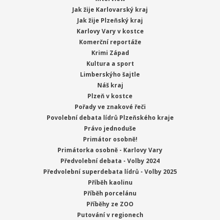
Jak žije Karlovarský kraj
Jak žije Plzeňský kraj
Karlovy Vary v kostce
Komerční reportáže
Krimi Západ
Kultura a sport
Limberskýho šajtle
Náš kraj
Plzeň v kostce
Pořady ve znakové řeči
Povolební debata lídrů Plzeňského kraje
Právo jednoduše
Primátor osobně!
Primátorka osobně - Karlovy Vary
Předvolební debata - Volby 2024
Předvolební superdebata lídrů - Volby 2025
Příběh kaolinu
Příběh porcelánu
Příběhy ze ZOO
Putování v regionech