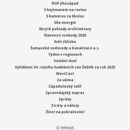
ROP Jihozápad
S hejtmanem na rovinu
S kamerou za školou
Síla energie
Skryté poklady architektury
Slavnosti svobody 2020
Svět zblízka
Šumavské vodovody a kanalizace a.s.
Týden v regionech
Volební duel
Vyhlášení 34. ročníku hudebních cen Žebřík za rok 2025
WestCast
Za ušima
Západočeský talíř
Zpravodajský expres
Zprávy
Ztráty a nálezy
Život na pokračování
O televizi