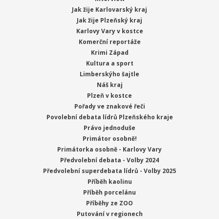
Jak žije Karlovarský kraj
Jak žije Plzeňský kraj
Karlovy Vary v kostce
Komerční reportáže
Krimi Západ
Kultura a sport
Limberskýho šajtle
Náš kraj
Plzeň v kostce
Pořady ve znakové řeči
Povolební debata lídrů Plzeňského kraje
Právo jednoduše
Primátor osobně!
Primátorka osobně - Karlovy Vary
Předvolební debata - Volby 2024
Předvolební superdebata lídrů - Volby 2025
Příběh kaolinu
Příběh porcelánu
Příběhy ze ZOO
Putování v regionech