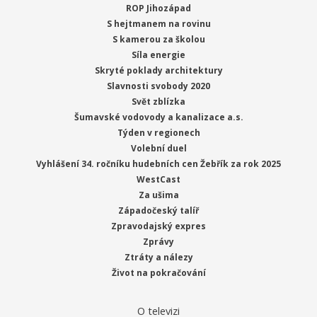
ROP Jihozápad
S hejtmanem na rovinu
S kamerou za školou
Síla energie
Skryté poklady architektury
Slavnosti svobody 2020
Svět zblízka
Šumavské vodovody a kanalizace a.s.
Týden v regionech
Volební duel
Vyhlášení 34. ročníku hudebních cen Žebřík za rok 2025
WestCast
Za ušima
Západočeský talíř
Zpravodajský expres
Zprávy
Ztráty a nálezy
Život na pokračování
O televizi