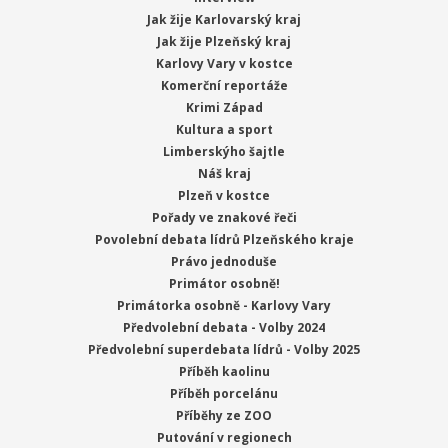
Jak žije Karlovarský kraj
Jak žije Plzeňský kraj
Karlovy Vary v kostce
Komerční reportáže
Krimi Západ
Kultura a sport
Limberskýho šajtle
Náš kraj
Plzeň v kostce
Pořady ve znakové řeči
Povolební debata lídrů Plzeňského kraje
Právo jednoduše
Primátor osobně!
Primátorka osobně - Karlovy Vary
Předvolební debata - Volby 2024
Předvolební superdebata lídrů - Volby 2025
Příběh kaolinu
Příběh porcelánu
Příběhy ze ZOO
Putování v regionech