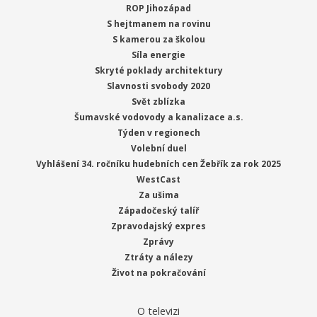
ROP Jihozápad
S hejtmanem na rovinu
S kamerou za školou
Síla energie
Skryté poklady architektury
Slavnosti svobody 2020
Svět zblízka
Šumavské vodovody a kanalizace a.s.
Týden v regionech
Volební duel
Vyhlášení 34. ročníku hudebních cen Žebřík za rok 2025
WestCast
Za ušima
Západočeský talíř
Zpravodajský expres
Zprávy
Ztráty a nálezy
Život na pokračování
O televizi