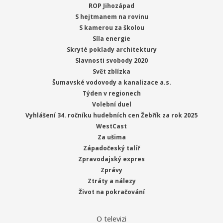
ROP Jihozápad
S hejtmanem na rovinu
S kamerou za školou
Síla energie
Skryté poklady architektury
Slavnosti svobody 2020
Svět zblízka
Šumavské vodovody a kanalizace a.s.
Týden v regionech
Volební duel
Vyhlášení 34. ročníku hudebních cen Žebřík za rok 2025
WestCast
Za ušima
Západočeský talíř
Zpravodajský expres
Zprávy
Ztráty a nálezy
Život na pokračování
O televizi