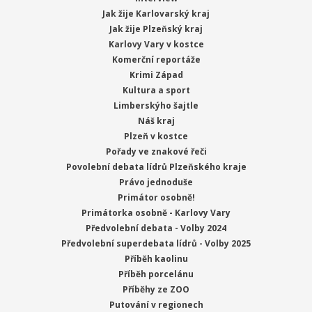
Jak žije Karlovarský kraj
Jak žije Plzeňský kraj
Karlovy Vary v kostce
Komerční reportáže
Krimi Západ
Kultura a sport
Limberskýho šajtle
Náš kraj
Plzeň v kostce
Pořady ve znakové řeči
Povolební debata lídrů Plzeňského kraje
Právo jednoduše
Primátor osobně!
Primátorka osobně - Karlovy Vary
Předvolební debata - Volby 2024
Předvolební superdebata lídrů - Volby 2025
Příběh kaolinu
Příběh porcelánu
Příběhy ze ZOO
Putování v regionech