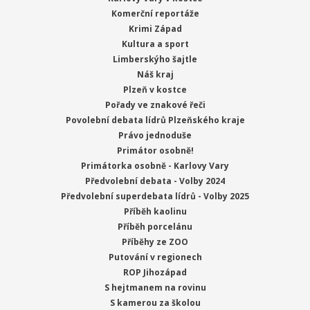
Komerční reportáže
Krimi Západ
Kultura a sport
Limberskýho šajtle
Náš kraj
Plzeň v kostce
Pořady ve znakové řeči
Povolební debata lídrů Plzeňského kraje
Právo jednoduše
Primátor osobně!
Primátorka osobně - Karlovy Vary
Předvolební debata - Volby 2024
Předvolební superdebata lídrů - Volby 2025
Příběh kaolinu
Příběh porcelánu
Příběhy ze ZOO
Putování v regionech
ROP Jihozápad
S hejtmanem na rovinu
S kamerou za školou