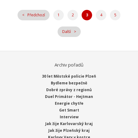
Předchozí
1
2
3
4
5
Další
Archiv pořadů
30 let Městské policie Plzeň
Bydleme bezpečně
Dobré zprávy z regionů
Duel Primátor - Hejtman
Energie chytře
Get Smart
Interview
Jak žije Karlovarský kraj
Jak žije Plzeňský kraj
Karlovy Vary v kostce