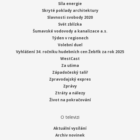
Síla energie
Skryté poklady architektury
Slavnosti svobody 2020
Svět zblízka
Šumavské vodovody a kanalizace a.s.
Týden v regionech
Volební duel
Vyhlášení 34. ročníku hudebních cen Žebřík za rok 2025
WestCast
Za ušima
Západočeský talíř
Zpravodajský expres
Zprávy
Ztráty a nálezy
Život na pokračování
O televizi
Aktuální vysílání
Archiv novinek