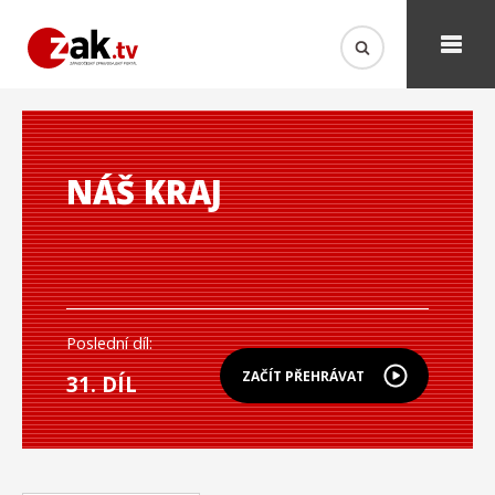
NÁŠ KRAJ
Poslední díl:
ZAČÍT PŘEHRÁVAT
31. DÍL