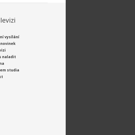
levizi
ní vysílání
 novinek
vizi
s naladit
ma
jem studia
kt