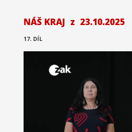
NÁŠ KRAJ
z
23.10.2025
17. DÍL