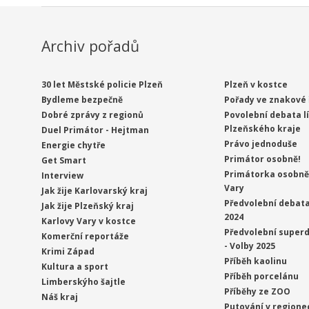
Archiv pořadů
30 let Městské policie Plzeň
Plzeň v kostce
Bydleme bezpečně
Pořady ve znakové 
Dobré zprávy z regionů
Povolební debata l
Plzeňského kraje
Duel Primátor - Hejtman
Právo jednoduše
Energie chytře
Primátor osobně!
Get Smart
Primátorka osobně 
Interview
Vary
Jak žije Karlovarský kraj
Předvolební debata
Jak žije Plzeňský kraj
2024
Karlovy Vary v kostce
Předvolební superd
Komerční reportáže
- Volby 2025
Krimi Západ
Příběh kaolinu
Kultura a sport
Příběh porcelánu
Limberskýho šajtle
Příběhy ze ZOO
Náš kraj
Putování v regione