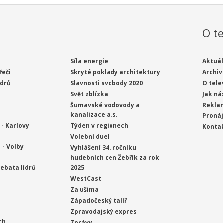
O te
Síla energie
Aktuál
řeči
Skryté poklady architektury
Archiv
ídrů
Slavnosti svobody 2020
O tele
Svět zblízka
Jak ná
Šumavské vodovody a
Rekla
kanalizace a.s.
Proná
- Karlovy
Týden v regionech
Konta
Volební duel
 - Volby
Vyhlášení 34. ročníku
hudebních cen Žebřík za rok
ebata lídrů
2025
WestCast
Za ušima
Západočeský talíř
Zpravodajský expres
ch
Zprávy