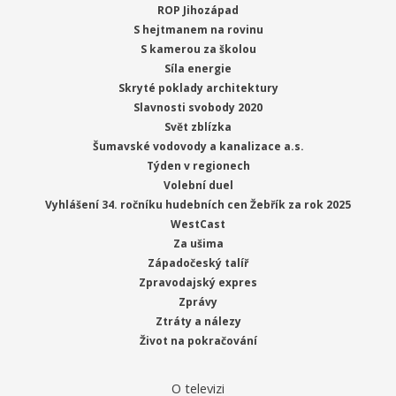
ROP Jihozápad
S hejtmanem na rovinu
S kamerou za školou
Síla energie
Skryté poklady architektury
Slavnosti svobody 2020
Svět zblízka
Šumavské vodovody a kanalizace a.s.
Týden v regionech
Volební duel
Vyhlášení 34. ročníku hudebních cen Žebřík za rok 2025
WestCast
Za ušima
Západočeský talíř
Zpravodajský expres
Zprávy
Ztráty a nálezy
Život na pokračování
O televizi