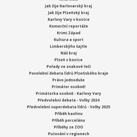
Jak žije Karlovarský kraj
Jak žije Plzeňský kraj
Karlovy Vary v kostce
Komerční reportáže
Krimi Západ
Kultura a sport
Limberskýho šajtle
Náš kraj
Plzeň v kostce
Pořady ve znakové řeči
Povolební debata lídrů Plzeňského kraje
Právo jednoduše
Primátor osobně!
Primátorka osobně - Karlovy Vary
Předvolební debata - Volby 2024
Předvolební superdebata lídrů - Volby 2025
Příběh kaolinu
Příběh porcelánu
Příběhy ze ZOO
Putování v regionech