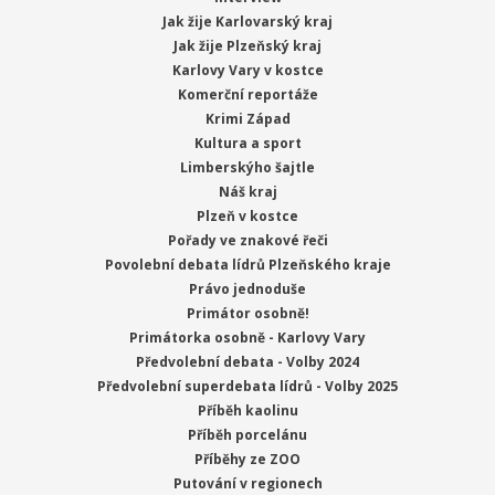
Jak žije Karlovarský kraj
Jak žije Plzeňský kraj
Karlovy Vary v kostce
Komerční reportáže
Krimi Západ
Kultura a sport
Limberskýho šajtle
Náš kraj
Plzeň v kostce
Pořady ve znakové řeči
Povolební debata lídrů Plzeňského kraje
Právo jednoduše
Primátor osobně!
Primátorka osobně - Karlovy Vary
Předvolební debata - Volby 2024
Předvolební superdebata lídrů - Volby 2025
Příběh kaolinu
Příběh porcelánu
Příběhy ze ZOO
Putování v regionech