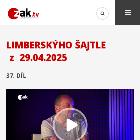
LIMBERSKÝHO ŠAJTLE
z
29.04.2025
37. DÍL