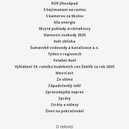
ROP Jihozápad
S hejtmanem na rovinu
S kamerou za školou
Síla energie
Skryté poklady architektury
Slavnosti svobody 2020
Svět zblízka
Šumavské vodovody a kanalizace a.s.
Týden v regionech
Volební duel
Vyhlášení 34. ročníku hudebních cen Žebřík za rok 2025
WestCast
Za ušima
Západočeský talíř
Zpravodajský expres
Zprávy
Ztráty a nálezy
Život na pokračování
O televizi