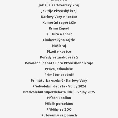
Jak žije Karlovarský kraj
Jak žije Plzeňský kraj
Karlovy Vary v kostce
Komerční reportáže
Krimi Západ
Kultura a sport
Limberskýho šajtle
Náš kraj
Plzeň v kostce
Pořady ve znakové řeči
Povolební debata lídrů Plzeňského kraje
Právo jednoduše
Primátor osobně!
Primátorka osobně - Karlovy Vary
Předvolební debata - Volby 2024
Předvolební superdebata lídrů - Volby 2025
Příběh kaolinu
Příběh porcelánu
Příběhy ze ZOO
Putování v regionech