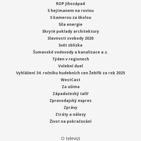
ROP Jihozápad
S hejtmanem na rovinu
S kamerou za školou
Síla energie
Skryté poklady architektury
Slavnosti svobody 2020
Svět zblízka
Šumavské vodovody a kanalizace a.s.
Týden v regionech
Volební duel
Vyhlášení 34. ročníku hudebních cen Žebřík za rok 2025
WestCast
Za ušima
Západočeský talíř
Zpravodajský expres
Zprávy
Ztráty a nálezy
Život na pokračování
O televizi