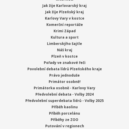
Jak žije Karlovarský kraj
Jak žije Plzeňský kraj
Karlovy Vary v kostce
Komerční reportáže
Krimi Západ
Kultura a sport
Limberskýho šajtle
Náš kraj
Plzeň v kostce
Pořady ve znakové řeči
Povolební debata lídrů Plzeňského kraje
Právo jednoduše
Primátor osobně!
Primátorka osobně - Karlovy Vary
Předvolební debata - Volby 2024
Předvolební superdebata lídrů - Volby 2025
Příběh kaolinu
Příběh porcelánu
Příběhy ze ZOO
Putování v regionech