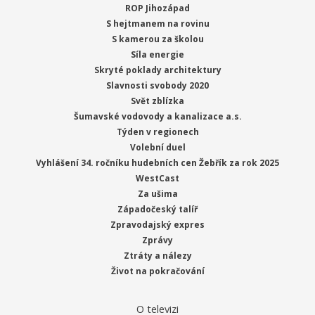
ROP Jihozápad
S hejtmanem na rovinu
S kamerou za školou
Síla energie
Skryté poklady architektury
Slavnosti svobody 2020
Svět zblízka
Šumavské vodovody a kanalizace a.s.
Týden v regionech
Volební duel
Vyhlášení 34. ročníku hudebních cen Žebřík za rok 2025
WestCast
Za ušima
Západočeský talíř
Zpravodajský expres
Zprávy
Ztráty a nálezy
Život na pokračování
O televizi