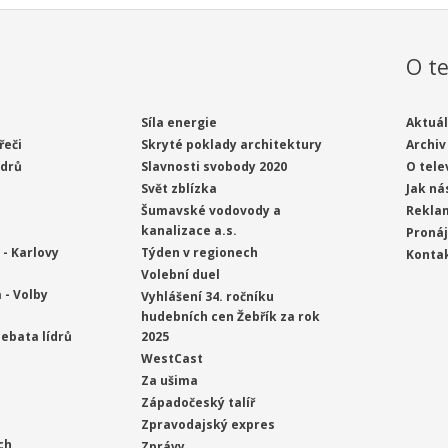
O te
Síla energie
Aktuál
řeči
Skryté poklady architektury
Archiv
ídrů
Slavnosti svobody 2020
O tele
Svět zblízka
Jak ná
Šumavské vodovody a
Rekla
kanalizace a.s.
Proná
- Karlovy
Týden v regionech
Konta
Volební duel
 - Volby
Vyhlášení 34. ročníku
hudebních cen Žebřík za rok
ebata lídrů
2025
WestCast
Za ušima
Západočeský talíř
Zpravodajský expres
ch
Zprávy