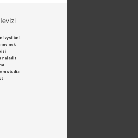
levizi
ní vysílání
 novinek
vizi
s naladit
ma
jem studia
kt