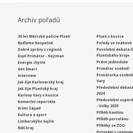
Archiv pořadů
30 let Městské policie Plzeň
Plzeň v kostce
Bydleme bezpečně
Pořady ve znakové 
Dobré zprávy z regionů
Povolební debata l
Plzeňského kraje
Duel Primátor - Hejtman
Právo jednoduše
Energie chytře
Primátor osobně!
Get Smart
Primátorka osobně 
Interview
Vary
Jak žije Karlovarský kraj
Předvolební debata
Jak žije Plzeňský kraj
2024
Karlovy Vary v kostce
Předvolební superd
Komerční reportáže
- Volby 2025
Krimi Západ
Příběh kaolinu
Kultura a sport
Příběh porcelánu
Limberskýho šajtle
Příběhy ze ZOO
Náš kraj
Putování v regione