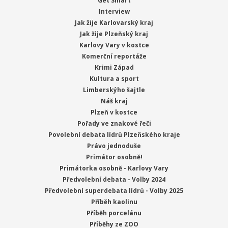
Get Smart
Interview
Jak žije Karlovarský kraj
Jak žije Plzeňský kraj
Karlovy Vary v kostce
Komerční reportáže
Krimi Západ
Kultura a sport
Limberskýho šajtle
Náš kraj
Plzeň v kostce
Pořady ve znakové řeči
Povolební debata lídrů Plzeňského kraje
Právo jednoduše
Primátor osobně!
Primátorka osobně - Karlovy Vary
Předvolební debata - Volby 2024
Předvolební superdebata lídrů - Volby 2025
Příběh kaolinu
Příběh porcelánu
Příběhy ze ZOO