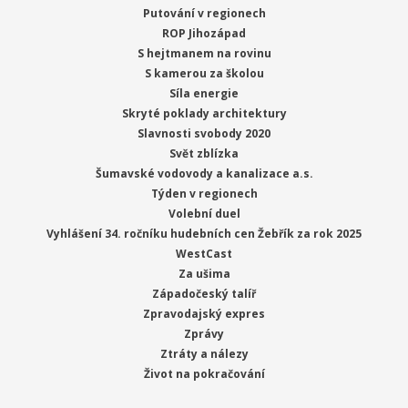
Putování v regionech
ROP Jihozápad
S hejtmanem na rovinu
S kamerou za školou
Síla energie
Skryté poklady architektury
Slavnosti svobody 2020
Svět zblízka
Šumavské vodovody a kanalizace a.s.
Týden v regionech
Volební duel
Vyhlášení 34. ročníku hudebních cen Žebřík za rok 2025
WestCast
Za ušima
Západočeský talíř
Zpravodajský expres
Zprávy
Ztráty a nálezy
Život na pokračování