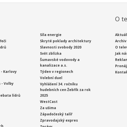
O te
Síla energie
Aktuál
řeči
Skryté poklady architektury
Archiv
ídrů
Slavnosti svobody 2020
O tele
Svět zblízka
Jak ná
Šumavské vodovody a
Rekla
kanalizace a.s.
Proná
- Karlovy
Týden v regionech
Konta
Volební duel
 - Volby
Vyhlášení 34. ročníku
hudebních cen Žebřík za rok
ebata lídrů
2025
WestCast
Za ušima
Západočeský talíř
Zpravodajský expres
ch
Zprávy