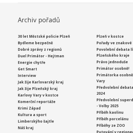
Archiv pořadů
30 let Městské policie Plzeň
Plzeň v kostce
Bydleme bezpečně
Pořady ve znakové 
Dobré zprávy z regionů
Povolební debata l
Plzeňského kraje
Duel Primátor - Hejtman
Právo jednoduše
Energie chytře
Primátor osobně!
Get Smart
Primátorka osobně 
Interview
Vary
Jak žije Karlovarský kraj
Předvolební debata
Jak žije Plzeňský kraj
2024
Karlovy Vary v kostce
Předvolební superd
Komerční reportáže
- Volby 2025
Krimi Západ
Příběh kaolinu
Kultura a sport
Příběh porcelánu
Limberskýho šajtle
Příběhy ze ZOO
Náš kraj
Putování v regione