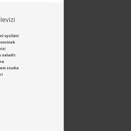
levizi
ní vysílání
 novinek
vizi
s naladit
ma
jem studia
kt