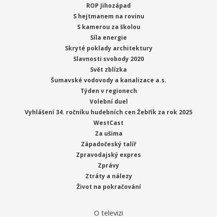
ROP Jihozápad
S hejtmanem na rovinu
S kamerou za školou
Síla energie
Skryté poklady architektury
Slavnosti svobody 2020
Svět zblízka
Šumavské vodovody a kanalizace a.s.
Týden v regionech
Volební duel
Vyhlášení 34. ročníku hudebních cen Žebřík za rok 2025
WestCast
Za ušima
Západočeský talíř
Zpravodajský expres
Zprávy
Ztráty a nálezy
Život na pokračování
O televizi