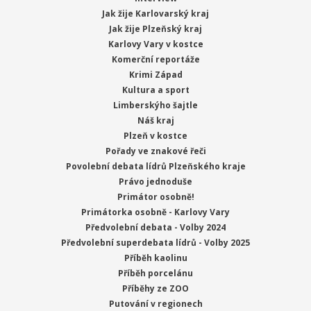
Jak žije Karlovarský kraj
Jak žije Plzeňský kraj
Karlovy Vary v kostce
Komerční reportáže
Krimi Západ
Kultura a sport
Limberskýho šajtle
Náš kraj
Plzeň v kostce
Pořady ve znakové řeči
Povolební debata lídrů Plzeňského kraje
Právo jednoduše
Primátor osobně!
Primátorka osobně - Karlovy Vary
Předvolební debata - Volby 2024
Předvolební superdebata lídrů - Volby 2025
Příběh kaolinu
Příběh porcelánu
Příběhy ze ZOO
Putování v regionech