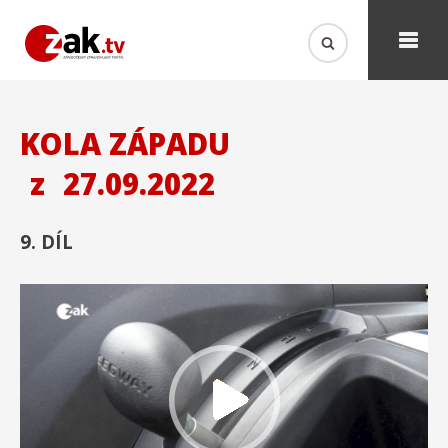
KOLA ZÁPADU
z
27.09.2022
9. DÍL