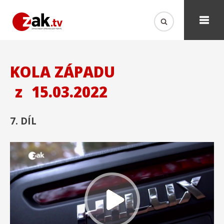
KOLA ZÁPADU
z
15.03.2022
7. DÍL