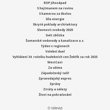
ROP Jihozápad
S hejtmanem na rovinu
S kamerou za školou
Síla energie
Skryté poklady architektury
Slavnosti svobody 2020
Svět zblízka
Šumavské vodovody a kanalizace a.s.
Týden v regionech
Volební duel
Vyhlášení 34. ročníku hudebních cen Žebřík za rok 2025
WestCast
Za ušima
Západočeský talíř
Zpravodajský expres
Zprávy
Ztráty a nálezy
Život na pokračování
O televizi