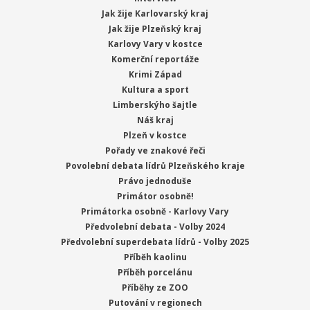
Jak žije Karlovarský kraj
Jak žije Plzeňský kraj
Karlovy Vary v kostce
Komerční reportáže
Krimi Západ
Kultura a sport
Limberskýho šajtle
Náš kraj
Plzeň v kostce
Pořady ve znakové řeči
Povolební debata lídrů Plzeňského kraje
Právo jednoduše
Primátor osobně!
Primátorka osobně - Karlovy Vary
Předvolební debata - Volby 2024
Předvolební superdebata lídrů - Volby 2025
Příběh kaolinu
Příběh porcelánu
Příběhy ze ZOO
Putování v regionech